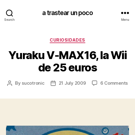
a trastear un poco
Search
Menu
Categories
CURIOSIDADES
Yuraku V-MAX16, la Wii
de 25 euros
on
By
sucotronic
21 July 2009
6 Comments
Post
Post
Yur
author
date
V-
MA
la
Wii
de
25