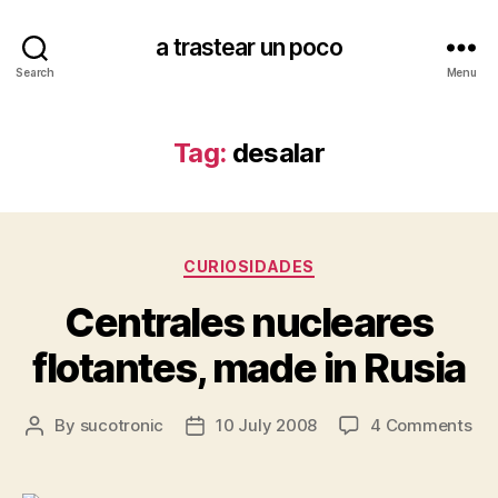
a trastear un poco
Search
Menu
Tag:
desalar
Categories
CURIOSIDADES
Centrales nucleares
flotantes, made in Rusia
on
By
sucotronic
10 July 2008
4 Comments
Post
Post
Cen
author
date
nuc
flo