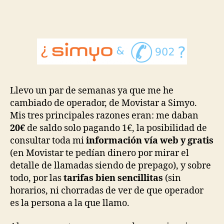
par
sim
y
el
tim
de
los
902
Llevo un par de semanas ya que me he
des
cambiado de operador, de Movistar a Simyo.
móv
Mis tres principales razones eran: me daban
20€
de saldo solo pagando 1€, la posibilidad de
consultar toda mi
información vía web y gratis
(en Movistar te pedían dinero por mirar el
detalle de llamadas siendo de prepago), y sobre
todo, por las
tarifas bien sencillitas
(sin
horarios, ni chorradas de ver de que operador
es la persona a la que llamo.