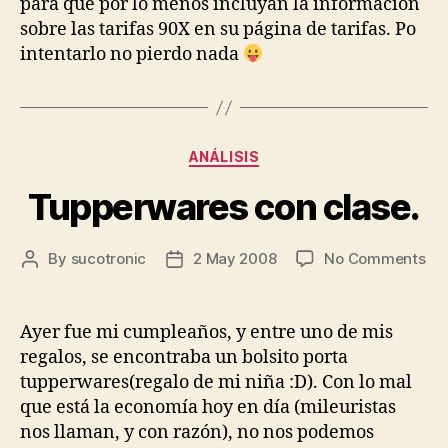
para que por lo menos incluyan la información
sobre las tarifas 90X en su página de tarifas. Po
intentarlo no pierdo nada
Categories
ANÁLISIS
Tupperwares con clase.
on
By
sucotronic
2 May 2008
No Comments
Post
Post
Tu
author
date
co
cla
Ayer fue mi cumpleaños, y entre uno de mis
regalos, se encontraba un bolsito porta
tupperwares(regalo de mi niña :D). Con lo mal
que está la economía hoy en día (mileuristas
nos llaman, y con razón), no nos podemos