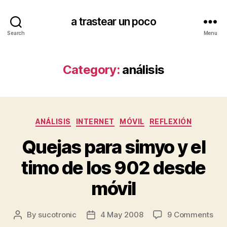
a trastear un poco
Search
Menu
Category:
análisis
Categories
ANÁLISIS
INTERNET
MÓVIL
REFLEXIÓN
Quejas para simyo y el
timo de los 902 desde
móvil
on
By
sucotronic
4 May 2008
9 Comments
Post
Post
Que
author
date