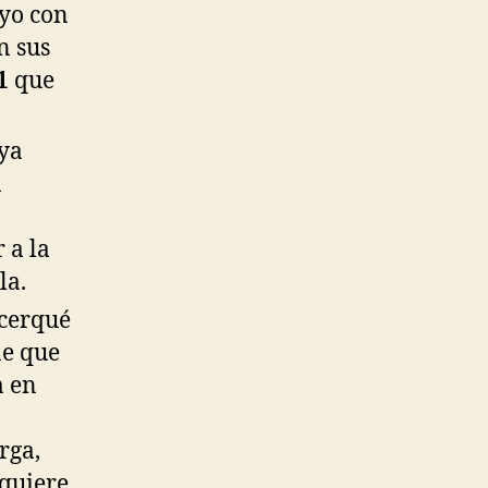
myo con
n sus
1
que
 ya
a
 a la
la.
acerqué
ne que
a en
rga,
 quiere