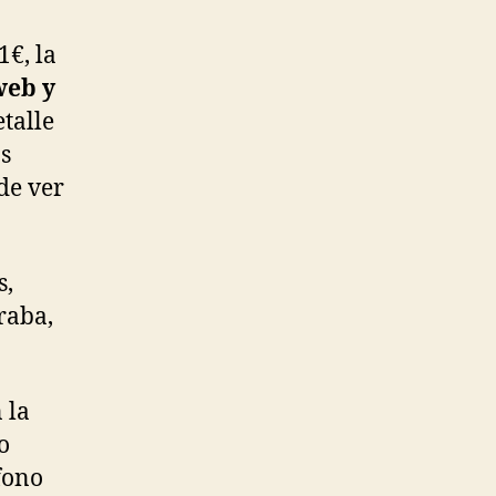
1€, la
web y
talle
as
de ver
s,
raba,
 la
o
éfono