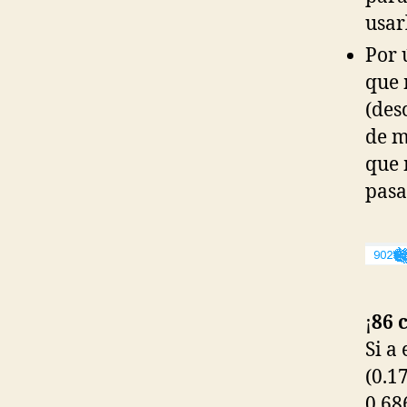
usar
Por 
que 
(des
de m
que 
pasa
¡
86 
Si a
(0.1
0.68