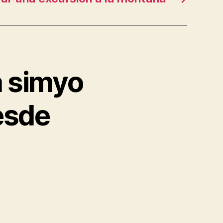
a simyo
desde