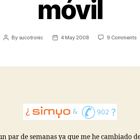
móvil
o
By
sucotronic
4 May 2008
9 Comments
Post
Post
Q
author
date
p
s
y
e
t
d
l
9
d
m
un par de semanas ya que me he cambiado d