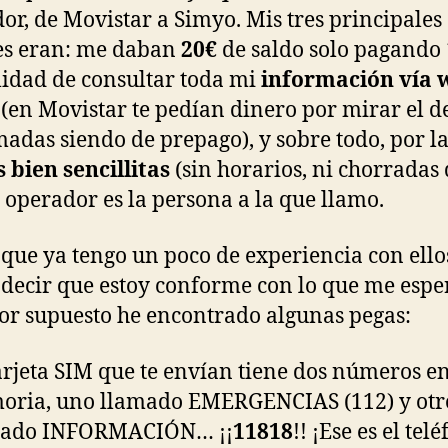
or, de Movistar a Simyo. Mis tres principales
es eran: me daban
20€
de saldo solo pagando 
lidad de consultar toda mi
información vía 
(en Movistar te pedían dinero por mirar el de
madas siendo de prepago), y sobre todo, por l
s bien sencillitas
(sin horarios, ni chorradas 
 operador es la persona a la que llamo.
que ya tengo un poco de experiencia con ello
decir que estoy conforme con lo que me espe
or supuesto he encontrado algunas pegas:
arjeta SIM que te envían tiene dos números en
ria, uno llamado EMERGENCIAS (112) y otr
mado INFORMACIÓN… ¡¡
11818
!! ¡Ese es el tel