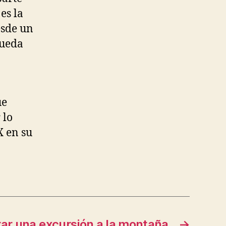
es la
esde un
queda
ue
 lo
X en su
ar una excursión a la montaña
→