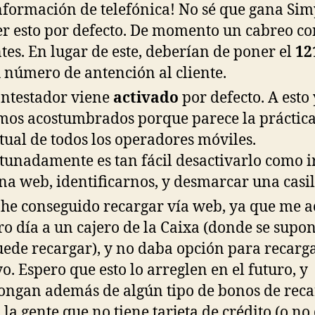
nformación de telefónica! No sé que gana Si
r esto por defecto. De momento un cabreo co
ntes. En lugar de este, deberían de poner el
12
u número de antención al cliente.
ontestador viene
activado
por defecto. A esto
mos acostumbrados porque parece la práctic
tual de todos los operadores móviles.
tunadamente es tan fácil desactivarlo como ir
na web, identificarnos, y desmarcar una casil
 he conseguido recargar vía web, ya que me 
tro día a un cajero de la Caixa (donde se supo
uede recargar), y no daba opción para recarg
o. Espero que esto lo arreglen en el futuro, y
ongan además de algún tipo de bonos de reca
 la gente que no tiene tarjeta de crédito (o no