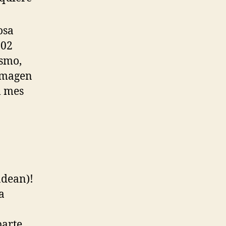
osa
902
ismo,
 imagen
l mes
ndean)!
a
parte