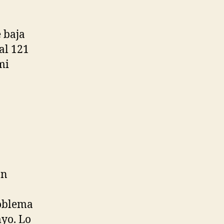
 baja
al 121
mi
án
roblema
myo. Lo