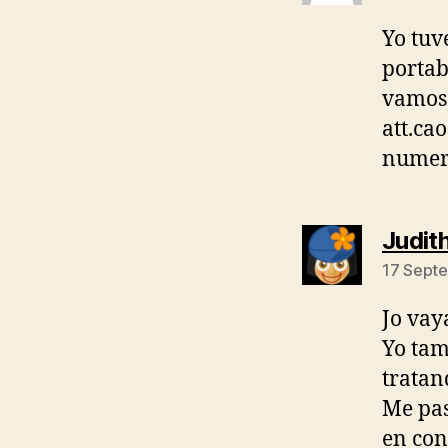
Yo tuv
portab
vamos 
att.ca
numero
Judit
17 Septe
Jo vay
Yo tam
tratan
Me pas
en con