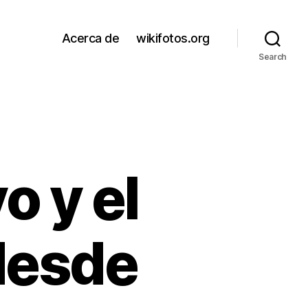
Acerca de
wikifotos.org
Search
o y el
desde