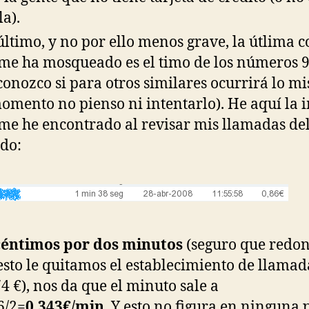
la).
último, y no por ello menos grave, la útlima c
me ha mosqueado es el timo de los números 
conozco si para otros similares ocurrirá lo m
omento no pienso ni intentarlo). He aquí la
me he encontrado al revisar mis llamadas de
do:
céntimos por dos minutos
(seguro que redo
 esto le quitamos el establecimiento de llamad
74 €), nos da que el minuto sale a
6/2=
0.343€/min
. Y esto no figura en ninguna 