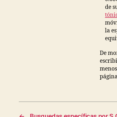
de s
tóni
móvi
la e
equi
De mom
escrib
menos 
página
←
Busquedas específicas por S.