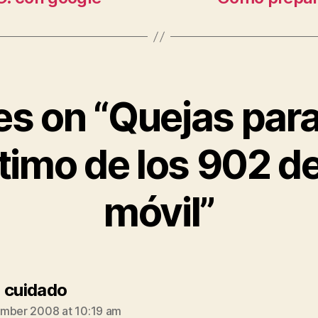
ies on “Quejas par
 timo de los 902 
móvil”
says:
 cuidado
mber 2008 at 10:19 am