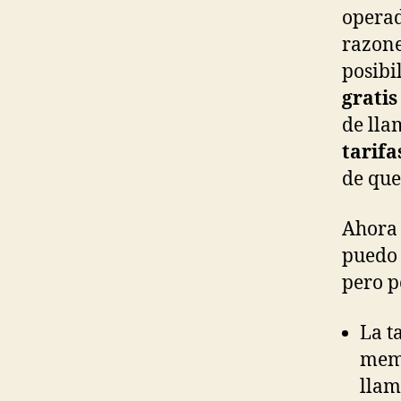
operad
razon
posibi
gratis
de lla
tarifa
de que
Ahora 
puedo 
pero p
La t
memo
lla