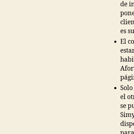
de i
pone
clie
es s
El c
esta
habi
Afor
pági
Solo
el o
se p
Simy
disp
para