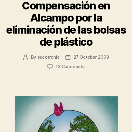
Compensación en
Alcampo por la
eliminación de las bolsas
de plástico
By
sucotronic
27 October 2009
Post
Post
author
date
on
12 Comments
Compensación
en
Alcampo
por
la
eliminación
de
las
bolsas
de