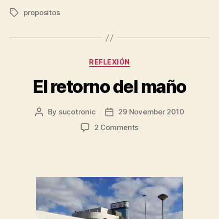
propósitos
propositos
de
Tags
2012”
Categories
REFLEXIÓN
El retorno del maño
By
sucotronic
29 November 2010
Post
Post
author
date
on
2 Comments
El
retorno
del
maño