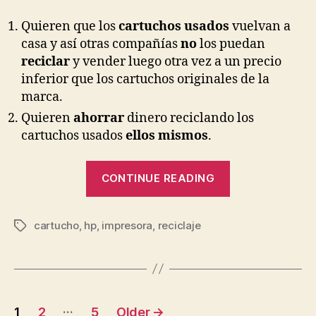
Quieren que los
cartuchos usados
vuelvan a
casa y así otras compañías
no
los puedan
reciclar
y vender luego otra vez a un precio
inferior que los cartuchos originales de la
marca.
Quieren
ahorrar
dinero reciclando los
cartuchos usados
ellos mismos
.
“Hipocresía
CONTINUE READING
de
HP
cartucho
,
hp
,
impresora
,
reciclaje
con
Tags
el
reciclado
de
Posts
cartuchos”
…
1
2
5
Older
→