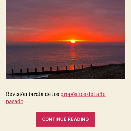
Revisión tardía de los
propósitos del año
pasado
…
“Revisión
CONTINUE READING
de