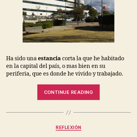
Ha sido una
estancia
corta la que he habitado
en la capital del país, o mas bien en su
periferia, que es donde he vivido y trabajado.
“El
CONTINUE READING
retorno
del
maño”
Categories
REFLEXIÓN