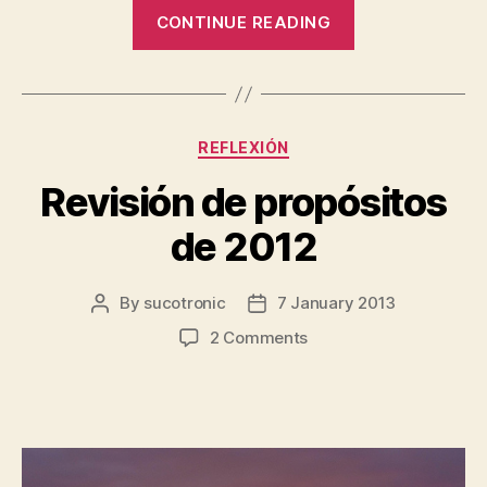
“El
CONTINUE READING
declive
del
mundo
“bloguero””
Categories
REFLEXIÓN
Revisión de propósitos
de 2012
By
sucotronic
7 January 2013
Post
Post
author
date
on
2 Comments
Revisión
de
propósitos
de
2012