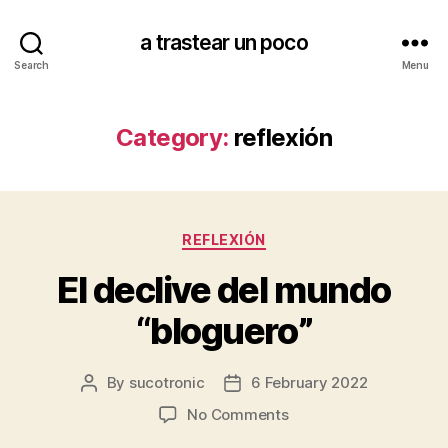
a trastear un poco
Search
Menu
Category:
reflexión
Categories
REFLEXIÓN
El declive del mundo
“bloguero”
By
sucotronic
6 February 2022
Post
Post
author
date
on
No Comments
El