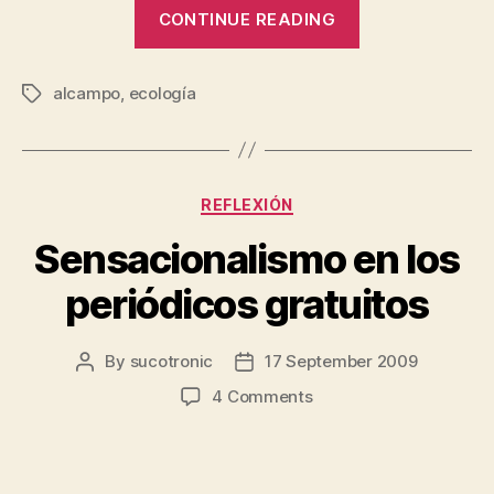
“Compensaci
CONTINUE READING
en
Alcampo
alcampo
,
ecología
por
Tags
la
eliminación
de
Categories
REFLEXIÓN
las
bolsas
Sensacionalismo en los
de
periódicos gratuitos
plástico”
By
sucotronic
17 September 2009
Post
Post
author
date
on
4 Comments
Sensacionalismo
en
los
periódicos