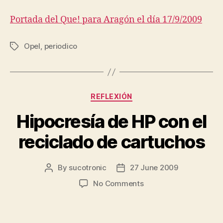
Portada del Que! para Aragón el día 17/9/2009
Opel
,
periodico
Tags
Categories
REFLEXIÓN
Hipocresía de HP con el
reciclado de cartuchos
By
sucotronic
27 June 2009
Post
Post
author
date
on
No Comments
Hipocresía
de
HP