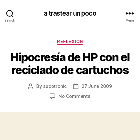
a trastear un poco
Search
Menu
Categories
REFLEXIÓN
Hipocresía de HP con el
reciclado de cartuchos
By
sucotronic
27 June 2009
Post
Post
author
date
on
No Comments
Hipocresía
de
HP
con
el
reciclado